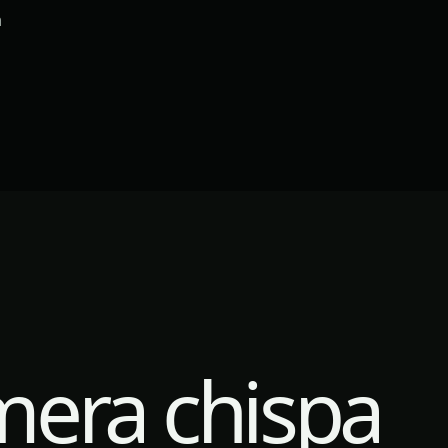
n
mera chispa