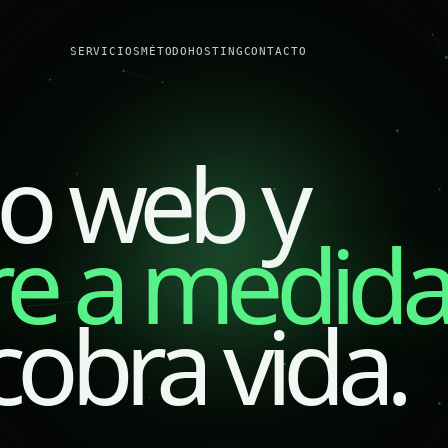
SERVICIOS
MÉTODO
HOSTING
CONTACTO
lo web y
re a medid
cobra vida.