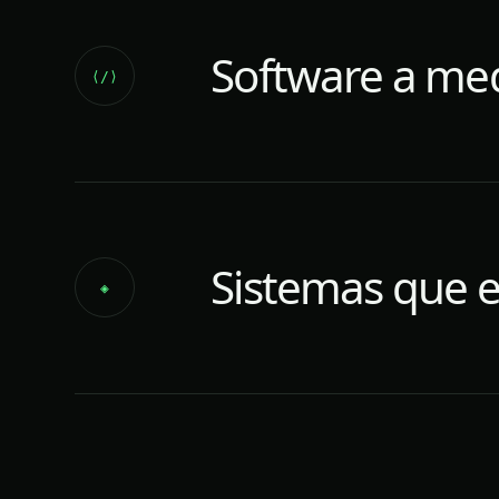
Software a me
⟨/⟩
Sistemas que e
◈