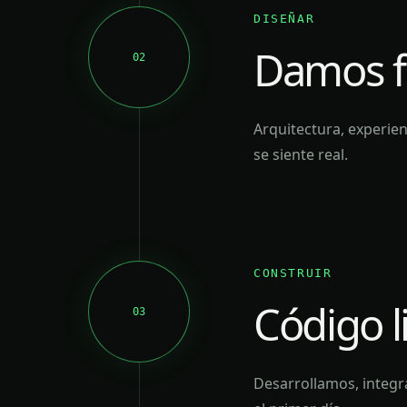
DISEÑAR
Damos fo
02
Arquitectura, experie
se siente real.
CONSTRUIR
Código l
03
Desarrollamos, integ