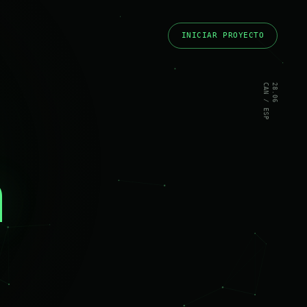
INICIAR PROYECTO
CAN / ESP
28.06
a